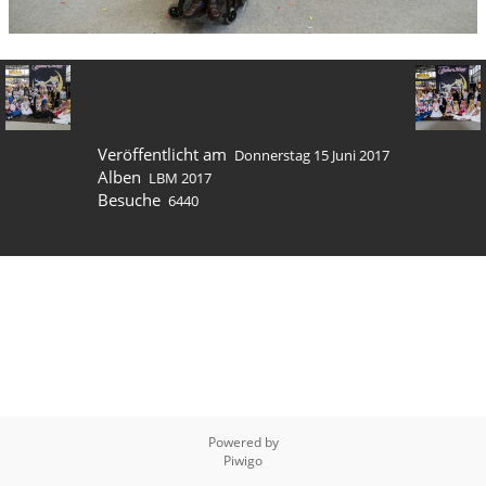
Veröffentlicht am
Donnerstag 15 Juni 2017
Alben
LBM 2017
Besuche
6440
Powered by
Piwigo