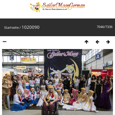
1020090
7046/7336
Startseite
/