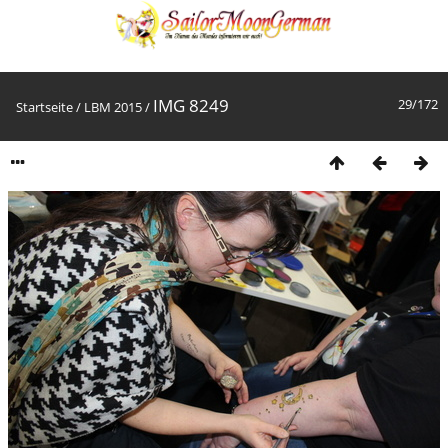
IMG 8249
29/172
Startseite
/
LBM 2015
/