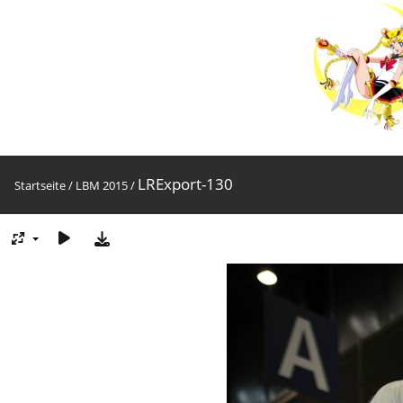
LRExport-130
Startseite
/
LBM 2015
/