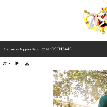
DSCN3445
Startseite
/
Nippon Nation 2014
/