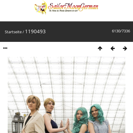
1190493
6130/7336
Startseite
/