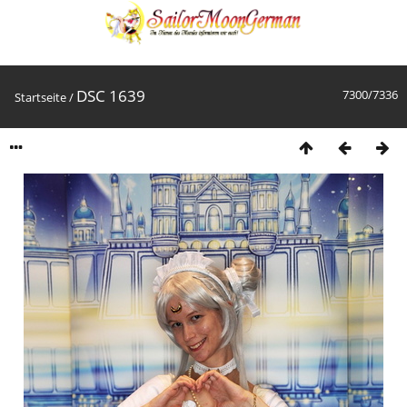
DSC 1639
7300/7336
Startseite
/