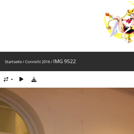
IMG 9522
Startseite
/
Connichi 2016
/