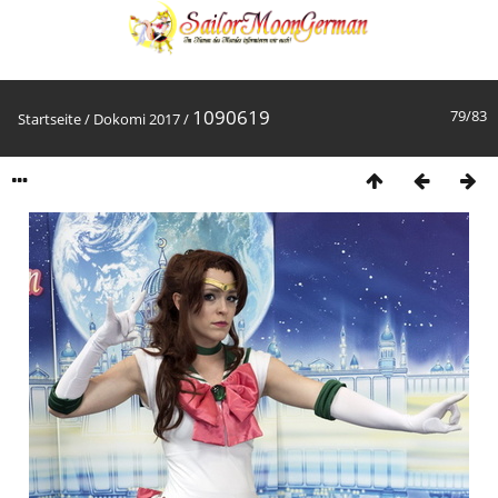
1090619
79/83
Startseite
/
Dokomi 2017
/