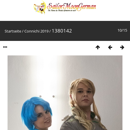
1380142
10/15
Startseite
/
Connichi 2019
/