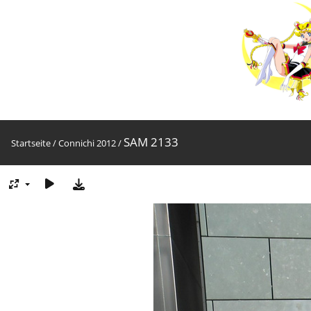
SAM 2133
Startseite
/
Connichi 2012
/