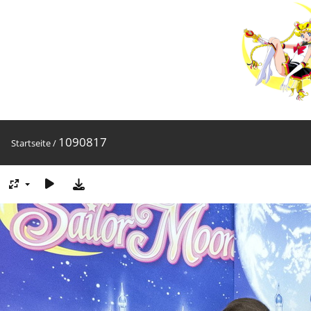
1090817
Startseite
/