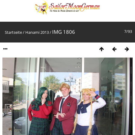
IMG 1806
7/93
Startseite
/
Hanami 2013
/